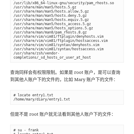
/usr/lib/x86_64-linux-gnu/security/pam_rhosts.so

/usr/share/man/man5/hosts.5.gz

/usr/share/man/man5/hosts.allow.5.gz

/usr/share/man/man5/hosts.deny.5.gz

/usr/share/man/man5/hosts.equiv.5.gz

/usr/share/man/man5/hosts_access.5.gz

/usr/share/man/man5/hosts_options.5.gz

/usr/share/man/man8/pam_rhosts.8.gz

/usr/share/vim/vim81/ftplugin/denyhosts.vim

/usr/share/vim/vim81/ftplugin/hostsaccess.vim

/usr/share/vim/vim81/syntax/denyhosts.vim

/usr/share/vim/vim81/syntax/hostsaccess.vim

/usr/share/zsh/vendor-
completions/_sd_hosts_or_user_at_host
查询同样会有权限限制。如果是 root 账户，是可以查询
到其他人账户下的文件的，比如 Mary 账户下的文件：
# locate entry1.txt

/home/mary/diary/entry1.txt
但是不是 root 账户就无法看到其他人账户下的文件：
# su - frank
