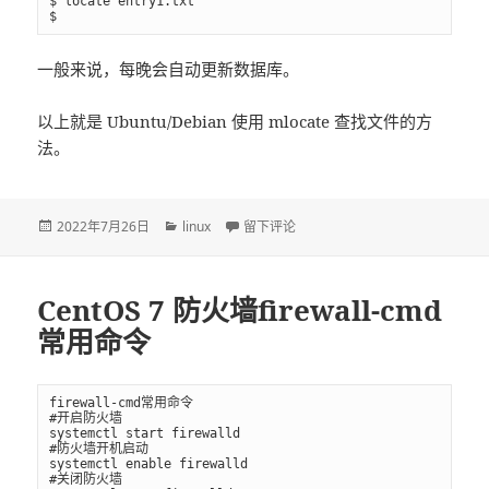
$ locate entry1.txt

$
一般来说，每晚会自动更新数据库。
以上就是 Ubuntu/Debian 使用 mlocate 查找文件的方
法。
发
2022年7月26日
分
linux
于【转】Linux Ubuntu 查找文件命令 ml
留下评论
布
类
于
CentOS 7 防火墙firewall-cmd
常用命令
firewall-cmd常用命令

#开启防火墙

systemctl start firewalld

#防火墙开机启动

systemctl enable firewalld

#关闭防火墙
