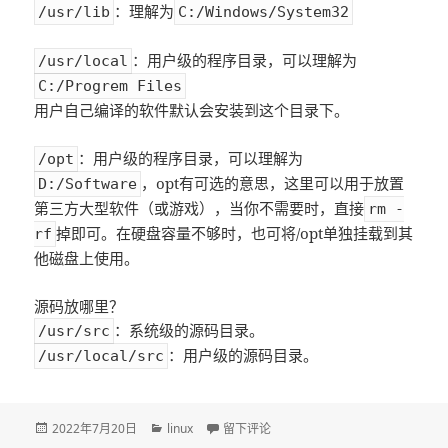
：理解为
/usr/lib
C:/Windows/System32
：用户级的程序目录，可以理解为
/usr/local
C:/Progrem Files
用户自己编译的软件默认会安装到这个目录下。
：用户级的程序目录，可以理解为
/opt
，opt有可选的意思，这里可以用于放置
D:/Software
第三方大型软件（或游戏），当你不需要时，直接
rm -
掉即可。在硬盘容量不够时，也可将/opt单独挂载到其
rf
他磁盘上使用。
源码放哪里？
：系统级的源码目录。
/usr/src
：用户级的源码目录。
/usr/local/src
发
2022年7月20日
分
linux
于【转】【Linux】Linux系统中/opt 和 /u
留下评论
布
类