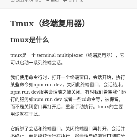
发
2022年7月19日
分
linux
于关于 history 命令的简单使用
留下评论
布
类
于
Tmux（终端复用器）
tmux是什么
tmux是一个 terminal multiplexer（终端复用器），它
可以启动一系列终端会话。
我们使用命令行时，打开一个终端窗口，会话开始，执行
某些命令如npm run dev，关闭此终端窗口，会话结束，
npm run dev服务会话随之被关闭。有时我们希望我们运
行的服务如npm run dev 或者一些cd命令等，被保留，
而不是关闭窗口再打开后，重新手动执行。tmux的主要
用途就在于此。
它解绑了会话和终端窗口。关闭终端窗口再打开，会话并
不终止，而是继续运行在执行。将会话与终端窗口彻底分