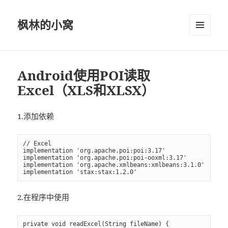
枫林的小窝
菜单和
挂件
Android使用POI读取
Excel（XLS和XLSX）
1.添加依赖
// Excel

implementation 'org.apache.poi:poi:3.17'

implementation 'org.apache.poi:poi-ooxml:3.17'

implementation 'org.apache.xmlbeans:xmlbeans:3.1.0'

implementation 'stax:stax:1.2.0'
2.在程序中使用
private void readExcel(String fileName) {
