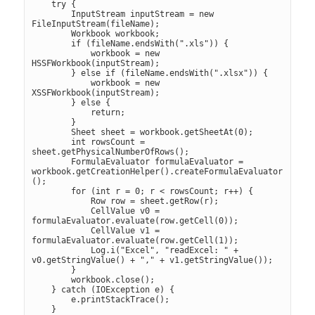
    try {

        InputStream inputStream = new 
FileInputStream(fileName);

        Workbook workbook;

        if (fileName.endsWith(".xls")) {

            workbook = new 
HSSFWorkbook(inputStream);

        } else if (fileName.endsWith(".xlsx")) {

            workbook = new 
XSSFWorkbook(inputStream);

        } else {

            return;

        }

        Sheet sheet = workbook.getSheetAt(0);

        int rowsCount = 
sheet.getPhysicalNumberOfRows();

        FormulaEvaluator formulaEvaluator = 
workbook.getCreationHelper().createFormulaEvaluator
();

        for (int r = 0; r < rowsCount; r++) {

            Row row = sheet.getRow(r);

            CellValue v0 = 
formulaEvaluator.evaluate(row.getCell(0));

            CellValue v1 = 
formulaEvaluator.evaluate(row.getCell(1));

            Log.i("Excel", "readExcel: " + 
v0.getStringValue() + "," + v1.getStringValue());

        }

        workbook.close();

    } catch (IOException e) {

        e.printStackTrace();

    }
