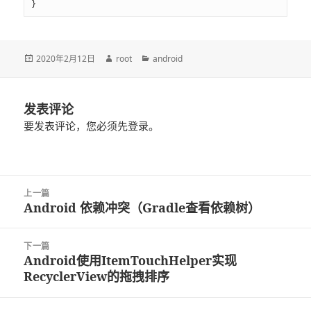
}
发
2020年2月12日
作
root
分
android
布
者
类
于
发表评论
要发表评论，您必须先
登录
。
文
上一篇
章
Android 依赖冲突（Gradle查看依赖树）
上
导
篇
航
文
下一篇
章：
Android使用ItemTouchHelper实现
下
RecyclerView的拖拽排序
篇
文