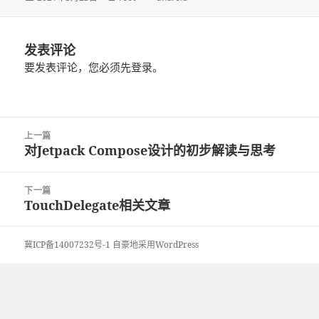
布
者
类
于
发表评论
要发表评论，您必须先
登录
。
文
上一篇
章
对Jetpack Compose设计的初步解读与思考
上
导
篇
航
文
下一篇
章：
TouchDelegate相关文章
下
篇
文
冀ICP备14007232号-1
自豪地采用WordPress
章：