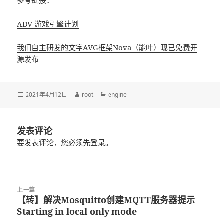
参考链接：
ADV 游戏引擎计划
我们自主研发的文字AVG框架Nova（能叶）现已免费开
源发布
发
2021年4月12日
作
root
分
engine
布
者
类
于
发表评论
要发表评论，您必须先
登录
。
文
上一篇
章
【转】解决Mosquitto创建MQTT服务器提示
上
导
Starting in local only mode
篇
航