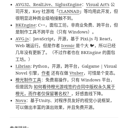
AVG32、RealLive、SiglusEngine
：
Visual Art’s
公
司开发，Key 社游戏「
CLANNAD
」等均用此开发，但
很明显这种商业级咱接触不到。
BKEngine
: C++，面包工坊，非商业免费、跨平台，但
是制作工具不跨平台（只有 Windows）。
AVG.js
：JavaScript，开源，基于 Pixi.js 与 React，
Web 端运行。但是作者
Icemic
是个大 🐦，所以已经
几年没有更新了。（不过作者也在 BKEngine 的面包
工坊。）
Librian
: Python，开源，跨平台，Galgame | Visual
Novel 引擎，
作者
还有在做
Vtuber
，可惜是个变态。
橙光制作工具
：免费易操作，只有 Windows 平台，
但是因为
如何看待橙光游戏签约合同中版权永久属于
橙光，而作者仅保留署名权？
，好感直线下降。
Nova
：基于Unity、对程序员友好的视觉小说框架，
可以做出丰富的演出效果，并且免费开源。