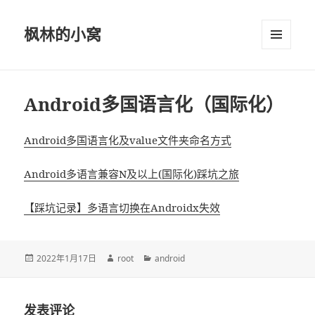
枫林的小窝
菜单和
挂件
Android多国语言化（国际化）
Android多国语言化及value文件夹命名方式
Android多语言兼容N及以上(国际化)踩坑之旅
【踩坑记录】多语言切换在Androidx失效
发
2022年1月17日
作
root
分
android
布
者
类
于
发表评论