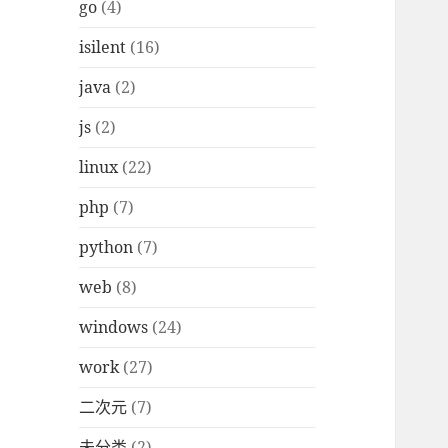
go
(4)
isilent
(16)
java
(2)
js
(2)
linux
(22)
php
(7)
python
(7)
web
(8)
windows
(24)
work
(27)
二次元
(7)
未分类
(2)