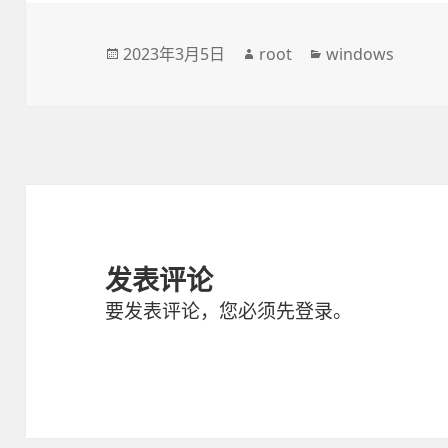
发
2023年3月5日
作
root
分
windows
布
者
类
于
发表评论
要发表评论，您必须先
登录
。