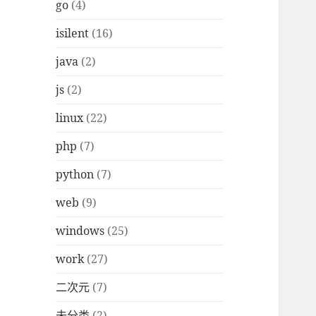
go
(4)
isilent
(16)
java
(2)
js
(2)
linux
(22)
php
(7)
python
(7)
web
(9)
windows
(25)
work
(27)
二次元
(7)
未分类
(2)