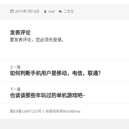
发
2015年7月13日
作
root
分
二次元
布
者
类
于
发表评论
要发表评论，您必须先
登录
。
文
上一篇
章
如何判断手机用户是移动，电信，联通？
上
导
篇
航
文
下一篇
章：
也谈谈那些年玩过的单机游戏吧~
下
篇
文
冀ICP备14007232号-1
自豪地采用WordPress
章：