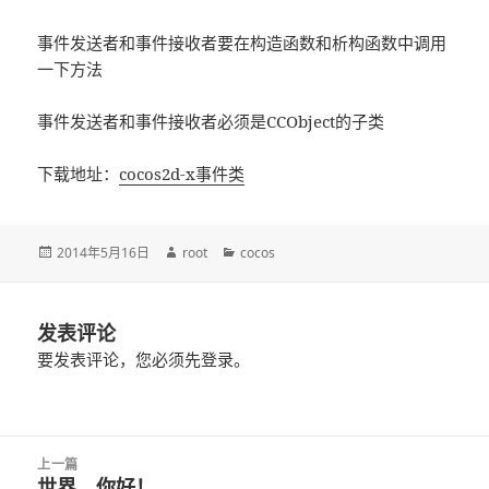
事件发送者和事件接收者要在构造函数和析构函数中调用
一下方法
事件发送者和事件接收者必须是CCObject的子类
下载地址：
cocos2d-x事件类
发
2014年5月16日
作
root
分
cocos
布
者
类
于
发表评论
要发表评论，您必须先
登录
。
文
上一篇
章
世界，你好！
上