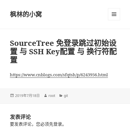
枫林的小窝
菜单和
挂件
SourceTree 免登录跳过初始设
置 与 SSH Key配置 与 换行符配
置
https://www.cnblogs.com/sfqtsh/p/6243956.html
发
2019年7月18日
作
root
分
git
布
者
类
于
发表评论
要发表评论，您必须先
登录
。