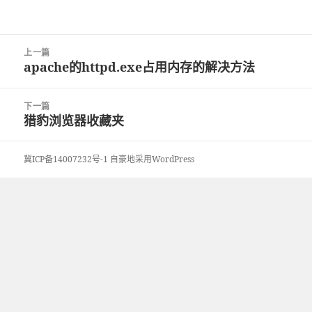
文
上一篇
章
apache的httpd.exe占用内存的解决方法
上
导
篇
航
文
下一篇
章：
猎豹浏览器收藏夹
下
篇
文
冀ICP备14007232号-1
自豪地采用WordPress
章：