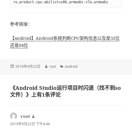
ro.product.cpu.abilist=x86,armeabi-v7a,armeabi
参考链接：
【android】Android系统判断CPU架构信息以及是32位
还是64位
发
2019年9月22日
作
root
分
android
布
者
类
于
《Android Studio运行项目时闪退（找不到so
文件）》上有1条评论
root
说
道：
2019年9月22日 下午4:46