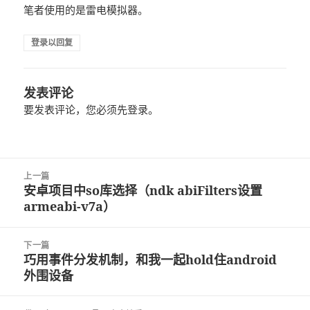
笔者使用的是雷电模拟器。
登录以回复
发表评论
要发表评论，您必须先
登录
。
文
上一篇
章
安卓项目中so库选择（ndk abiFilters设置
上
导
armeabi-v7a）
篇
航
文
章：
下一篇
巧用事件分发机制，和我一起hold住android
下
外围设备
篇
文
章：