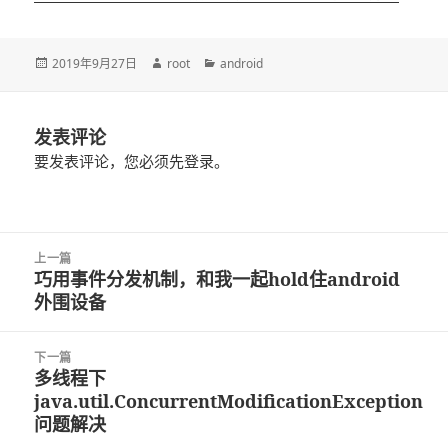
发
2019年9月27日
作
root
分
android
布
者
类
于
发表评论
要发表评论，您必须先
登录
。
文
上一篇
章
巧用事件分发机制，和我一起hold住android
上
导
外围设备
篇
航
文
章：
下一篇
多线程下
下
java.util.ConcurrentModificationException
篇
问题解决
文