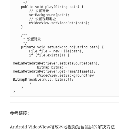
     */

    public void play(String path) {

        // 设置背景

        setBackground(path);

        // 设置视频地址

        mVideoView.setVideoPath(path);

    }

    /**

     * 设置背景

     */

    private void setBackground(String path) {

        File file = new File(path);

        if (file.exists()) {

mediaMetadataRetriever.setDataSource(path);

            Bitmap bitmap = 
mediaMetadataRetriever.getFrameAtTime(1);

            mVideoView.setBackground(new 
BitmapDrawable(null, bitmap));

        }

    }

}
参考链接：
Android VideoView播放本地视频短暂黑屏的解决方法