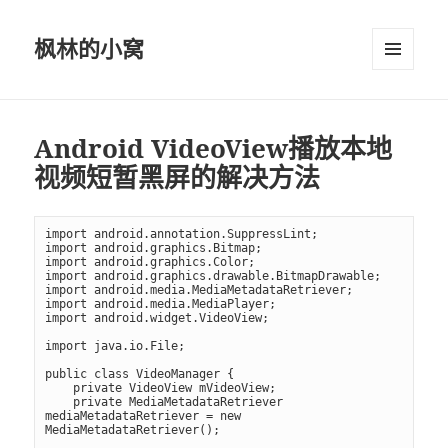
枫林的小窝
菜单和
挂件
Android VideoView播放本地
视频短暂黑屏的解决方法
import android.annotation.SuppressLint;

import android.graphics.Bitmap;

import android.graphics.Color;

import android.graphics.drawable.BitmapDrawable;

import android.media.MediaMetadataRetriever;

import android.media.MediaPlayer;

import android.widget.VideoView;

import java.io.File;

public class VideoManager {

    private VideoView mVideoView;

    private MediaMetadataRetriever 
mediaMetadataRetriever = new 
MediaMetadataRetriever();
