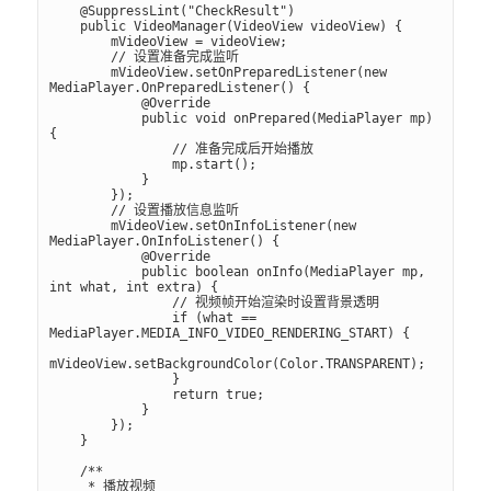
    @SuppressLint("CheckResult")

    public VideoManager(VideoView videoView) {

        mVideoView = videoView;

        // 设置准备完成监听

        mVideoView.setOnPreparedListener(new 
MediaPlayer.OnPreparedListener() {

            @Override

            public void onPrepared(MediaPlayer mp) 
{

                // 准备完成后开始播放

                mp.start();

            }

        });

        // 设置播放信息监听

        mVideoView.setOnInfoListener(new 
MediaPlayer.OnInfoListener() {

            @Override

            public boolean onInfo(MediaPlayer mp, 
int what, int extra) {

                // 视频帧开始渲染时设置背景透明

                if (what == 
MediaPlayer.MEDIA_INFO_VIDEO_RENDERING_START) {

mVideoView.setBackgroundColor(Color.TRANSPARENT);

                }

                return true;

            }

        });

    }

    /**

     * 播放视频
