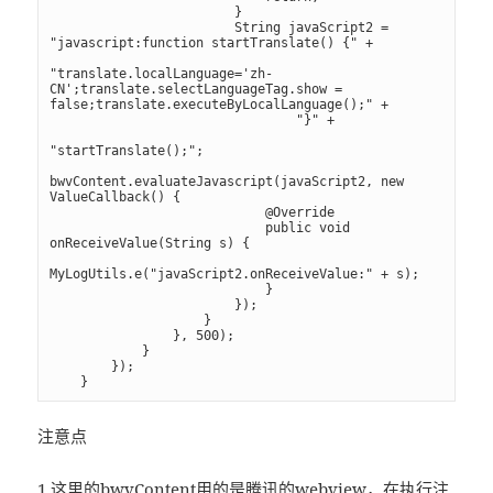
                        }

                        String javaScript2 = 
"javascript:function startTranslate() {" +

"translate.localLanguage='zh-
CN';translate.selectLanguageTag.show = 
false;translate.executeByLocalLanguage();" +

                                "}" +

"startTranslate();";

bwvContent.evaluateJavascript(javaScript2, new 
ValueCallback() {

                            @Override

                            public void 
onReceiveValue(String s) {

MyLogUtils.e("javaScript2.onReceiveValue:" + s);

                            }

                        });

                    }

                }, 500);

            }

        });

注意点
1.这里的bwvContent用的是腾讯的webview，在执行注