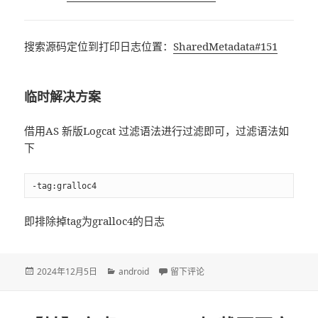
搜索源码定位到打印日志位置：
SharedMetadata#151
临时解决方案
借用AS 新版Logcat 过滤语法进行过滤即可，过滤语法如
下
-tag:gralloc4
即排除掉tag为gralloc4的日志
发
2024年12月5日
分
android
于【转】Empty SMPTE 2094-40 dat
留下评论
布
类
于