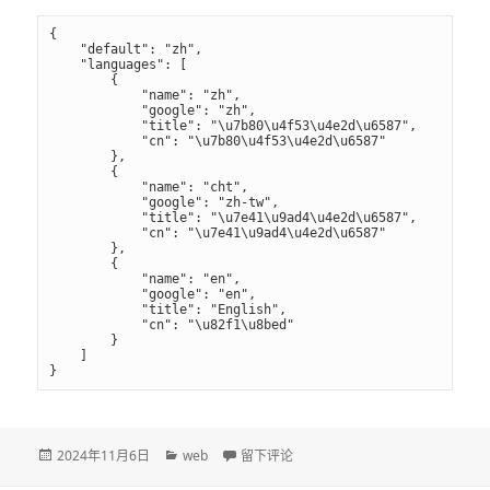
{

    "default": "zh",

    "languages": [

        {

            "name": "zh",

            "google": "zh",

            "title": "\u7b80\u4f53\u4e2d\u6587",

            "cn": "\u7b80\u4f53\u4e2d\u6587"

        },

        {

            "name": "cht",

            "google": "zh-tw",

            "title": "\u7e41\u9ad4\u4e2d\u6587",

            "cn": "\u7e41\u9ad4\u4e2d\u6587"

        },

        {

            "name": "en",

            "google": "en",

            "title": "English",

            "cn": "\u82f1\u8bed"

        }     

    ]

发
2024年11月6日
分
web
于【转】aaPanel 7中文翻译，中文语言包
留下评论
布
类