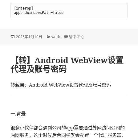
[interop]

appendWindowsPath=false
发
2025年1月10日
分
work
于在Win10上通过WSL2编译LuckFox Pico的
留下评论
布
类
于
【转】Android WebView设置
代理及账号密码
转载自：
Android WebView设置代理及账号密码
一.背景
很多小伙伴都会遇到公司的app需要通过外网访问公司的
内网服务，这个时候后台同学就会配置一个代理服务器，