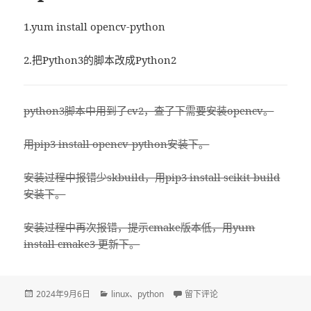
1.yum install opencv-python
2.把Python3的脚本改成Python2
python3脚本中用到了cv2，查了下需要安装opencv。
用pip3 install opencv-python安装下。
安装过程中报错少skbuild，用pip3 install scikit-build
安装下。
安装过程中再次报错，提示cmake版本低，用yum
install cmake3 更新下。
发
2024年9月6日
分
linux
、
python
于在 CentOS7 上用Python安装
留下评论
布
类