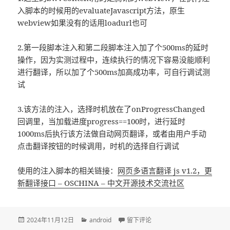
入脚本的时候用的evaluateJavascript方法，原生
webview如果没有的话用loadurl也可
2.第一段脚本注入和第二段脚本注入加了个500ms的延时
操作，因为实测过程中，连续执行的情况下容易没能顺利
进行翻译，所以加了个500ms加高成功率，可自行调试测
试
3.该方法的注入，选择时机放在了onProgressChanged
回调里，当加载进度progress==100时，进行延时
1000ms后执行该方法做自动网页翻译，或者由用户手动
点击翻译按钮的时候调用，时机的选择自行调试
使用的注入脚本的相关链接：
网页多语言翻译 js v1.2，更
新翻译接口 – OSCHINA – 中文开源技术交流社区
发
2024年11月12日
分
android
于【转】安卓webview加载网页实现
留下评论
布
类