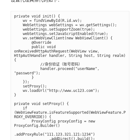
private void init() {

    wv = findViewById(R.id.wv);

    WebSettings webSettings = wv.getSettings();

    webSettings.setSupportZoom(true);

    webSettings.setJavaScriptEnabled(true);

    wv.setWebViewClient(new WebViewClient() {

        @Override

        public void 
onReceivedHttpAuthRequest(WebView view, 
HttpAuthHandler handler, String host, String realm)
{

            //身份验证（账号密码）

            handler.proceed("userName", 
"password");

        }

    });

    setProxy();

    wv.loadUrl("http://www.uc123.com");

}

private void setProxy() {

    if 
(WebViewFeature.isFeatureSupported(WebViewFeature.P
ROXY_OVERRIDE)) {

        ProxyConfig proxyConfig = new 
ProxyConfig.Builder()

.addProxyRule("111.123.321.121:1234")

                .addDirect().build();
