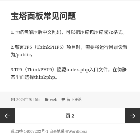
于
宝塔面板常见问题
1.压缩包解压后中文乱码，可以把压缩包压缩成7z格式。
2.部署TP5（ThinkPHP5）项目时，需要将运行目录设置
为/public。
3.TP5（ThinkPHP5）隐藏index.php入口文件，在伪静
态里面选择thinkphp。
发
2024年9月6日
分
web
于宝塔面板常见问题
留下评论
布
类
于
文
页
2
章
导
上一页
下一页
冀ICP备14007232号-1
自豪地采用WordPress
航