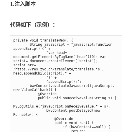
1.注入脚本
代码如下（示例）：
private void translateWeb() {

        String javaScript = "javascript:function 
appendScrip() {" +

                "var head= 
document.getElementsByTagName('head')[0]; var 
script= document.createElement('script'); 
script.src= 
'https://res.zvo.cn/translate/translate.js'; 
head.appendChild(script);" +

                "}" +

                "appendScrip();";

        bwvContent.evaluateJavascript(javaScript, 
new ValueCallback() {

            @Override

            public void onReceiveValue(String s) {

MyLogUtils.e("javaScript.onReceiveValue:" + s);

                bwvContent.postDelayed(new 
Runnable() {

                    @Override

                    public void run() {

                        if (bwvContent==null) {

                            return;
