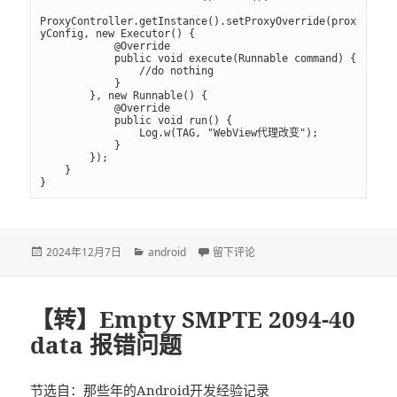
ProxyController.getInstance().setProxyOverride(prox
yConfig, new Executor() {

            @Override

            public void execute(Runnable command) {

                //do nothing

            }

        }, new Runnable() {

            @Override

            public void run() {

                Log.w(TAG, "WebView代理改变");

            }

        });

    }

发
2024年12月7日
分
android
于【转】Android WebView设置代
留下评论
布
类
于
【转】Empty SMPTE 2094-40
data 报错问题
节选自：
那些年的Android开发经验记录